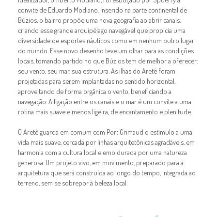
convite de Eduardo Modiano. Inserido na parte continental de
Búzios, o bairro propõe uma nova geografia ao abrir canais,
criando esse grande arquipélago navegável que propicia uma
diversidade de esportes náuticos como em nenhum outro lugar
do mundo. Esse novo desenho teve um olhar para as condições
locais, tomando partido no que Búzios tem de melhor a oferecer:
seu vento, seu mar, sua estrutura. As ilhas do Aretê foram
projetadas para serem implantadas no sentido horizontal,
aproveitando de forma orgânica o vento, beneficiando a
navegação. A ligação entre os canais e o mar é um convite a uma
rotina mais suave e menos ligeira, de encantamento e plenitude.
O Aretê guarda em comum com Port Grimaud o estímulo a uma
vida mais suave, cercada por linhas arquitetônicas agradáveis, em
harmonia com a cultura local e emoldurada por uma natureza
generosa. Um projeto vivo, em movimento, preparado para a
arquitetura que será construída ao longo do tempo, integrada ao
terreno, sem se sobrepor à beleza local.