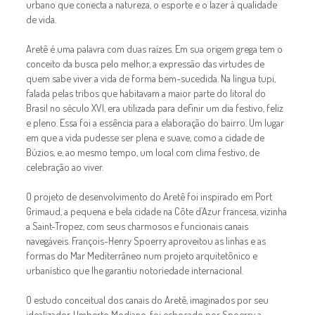
urbano que conecta a natureza, o esporte e o lazer à qualidade
de vida.
Aretê é uma palavra com duas raízes. Em sua origem grega tem o
conceito da busca pelo melhor, a expressão das virtudes de
quem sabe viver a vida de forma bem-sucedida. Na língua tupi,
falada pelas tribos que habitavam a maior parte do litoral do
Brasil no século XVI, era utilizada para definir um dia festivo, feliz
e pleno. Essa foi a essência para a elaboração do bairro. Um lugar
em que a vida pudesse ser plena e suave, como a cidade de
Búzios, e, ao mesmo tempo, um local com clima festivo, de
celebração ao viver.
O projeto de desenvolvimento do Aretê foi inspirado em Port
Grimaud, a pequena e bela cidade na Côte d’Azur francesa, vizinha
a Saint-Tropez, com seus charmosos e funcionais canais
navegáveis. François-Henry Spoerry aproveitou as linhas e as
formas do Mar Mediterrâneo num projeto arquitetônico e
urbanístico que lhe garantiu notoriedade internacional.
O estudo conceitual dos canais do Aretê, imaginados por seu
idealizador, Umberto Modiano, foi esboçado por Spoerry a