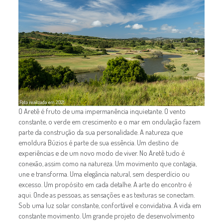
O Aretê é fruto de uma impermanência inquietante. O vento
constante, o verde em crescimento e o mar em ondulação fazem
parte da construção da sua personalidade. A natureza que
emoldura Búzios é parte de sua essência. Um destino de
experiências e de um novo modo de viver. No Aretê tudo é
conexão, assim como na natureza. Um movimento que contagia,
une e transforma. Uma elegância natural, sem desperdício ou
excesso. Um propósito em cada detalhe. A arte do encontro é
aqui. Onde as pessoas, as sensações e as texturas se conectam.
Sob uma luz solar constante, confortável e convidativa. A vida em
constante movimento. Um grande projeto de desenvolvimento