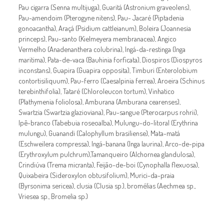
Pau cigarra (Senna multijuga), Guaritá (Astronium graveolens),
Pau-amendoim (Pterogyne nitens), Pau- Jacaré (Piptadenia
gonoacantha), Araçá (Psidium cattleianum), Boleira (Joannesia
princeps), Pau-santo (Kielmeyera membranacea), Angico
Vermelho (Anadenanthera colubrina), Ingá-da-restinga (Inga
maritima), Pata-de-vaca (Bauhinia forficata), Diospiros (Diospyros
inconstans), Guapira (Guapira opposita), Timburi (Enterolobium
contortisiliquum), Pau-ferro (Caesalpinia ferrea), Aroeira (Schinus
terebinthifolia), Tataré (Chloroleucon tortum), Vinhatico
(Plathymenia foliolosa), Amburana (Amburana cearenses),
Swartzia (Swartzia glazioviana), Pau-sangue (Pterocarpus rohrii),
Ipê-branco (Tabebuia roseoalba), Mulungu-do-litoral (Erythrina
mulungu), Guanandi (Calophyllum brasiliense), Mata-matá
(Eschweilera compressa), Ingá-banana (Inga laurina), Arco-de-pipa
(Erythroxylum pulchrum),Tamanqueiro (Alchornea glandulosa),
Crindiúva (Trema micranta), Feijão-de-boi (Cynophalla flexuosa),
Quixabeira (Sideroxylon obtusifolium), Murici-da-praia
(Byrsonima sericea), clusia (Clusia sp.), bromélias (Aechmea sp.,
Vriesea sp., Bromelia sp.)