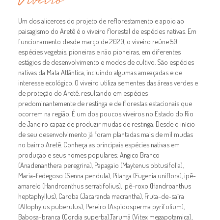
Viveiro
Um dos alicerces do projeto de reflorestamento e apoio ao
paisagismo do Aretê é o viveiro florestal de espécies nativas. Em
funcionamento desde março de 2020, o viveiro reúne 50
espécies vegetais, pioneiras e não pioneiras, em diferentes
estágios de desenvolvimento e modos de cultivo. São espécies
nativas da Mata Atlântica, incluindo algumas ameaçadas e de
interesse ecológico. O viveiro utiliza sementes das áreas verdes e
de proteção do Aretê, resultando em espécies
predominantemente de restinga e de florestas estacionais que
ocorrem na região. É um dos poucos viveiros no Estado do Rio
de Janeiro capaz de produzir mudas de restinga. Desde o início
de seu desenvolvimento já foram plantadas mais de mil mudas
no bairro Aretê. Conheça as principais espécies nativas em
produção e seus nomes populares: Angico Branco
(Anadenanthera peregrina), Papagaio (Maytenus obtusifolia),
Maria-fedegoso (Senna pendula), Pitanga (Eugenia uniflora), ipê-
amarelo (Handroanthus serratifolius), Ipê-roxo (Handroanthus
heptaphyllus), Caroba (Jacaranda macrantha), Fruta-de-saíra
(Allophylus puberulus), Pereiro (Aspidosperma pyrifolium),
Babosa-branca (Cordia superba),Tarumã (Vitex megapotamica),