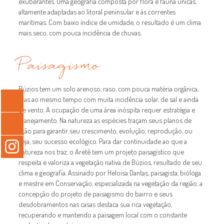
exuberantes. Uma geografia composta por flora e fauna únicas,
altamente adaptadas ao litoral peninsular e às correntes
marítimas. Com baixo índice de umidade, o resultado é um clima
mais seco, com pouca incidência de chuvas.
Paisagismo
Búzios tem um solo arenoso, raso, com pouca matéria orgânica,
mas ao mesmo tempo com muita incidência solar, de sal e ainda
de vento. A ocupação de uma área inóspita requer estratégia e
planejamento. Na natureza as espécies traçam seus planos de
ação para garantir seu crescimento, evolução, reprodução, ou
seja, seu sucesso ecológico. Para dar continuidade ao que a
natureza nos traz, o Aretê tem um projeto paisagístico que
respeita e valoriza a vegetação nativa de Búzios, resultado de seu
clima e geografia. Assinado por Heloisa Dantas, paisagista, bióloga
e mestre em Conservação, especializada na vegetação da região, a
concepção do projeto de paisagismo do bairro e seus
desdobramentos nas casas destaca sua rica vegetação,
recuperando e mantendo a paisagem local com o constante