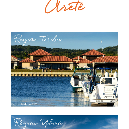
Aretê
.